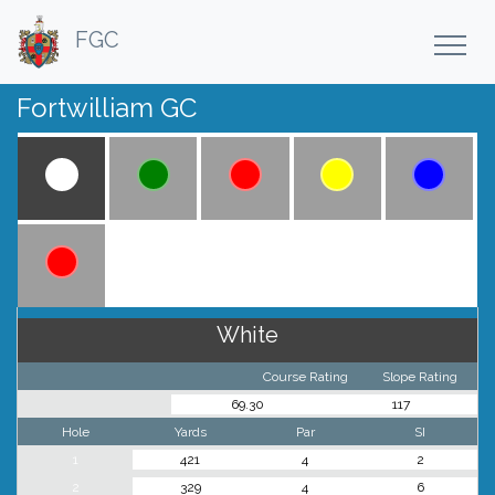
FGC
Fortwilliam GC
White
Course Rating
Slope Rating
69.30
117
Hole
Yards
Par
SI
1
421
4
2
2
329
4
6